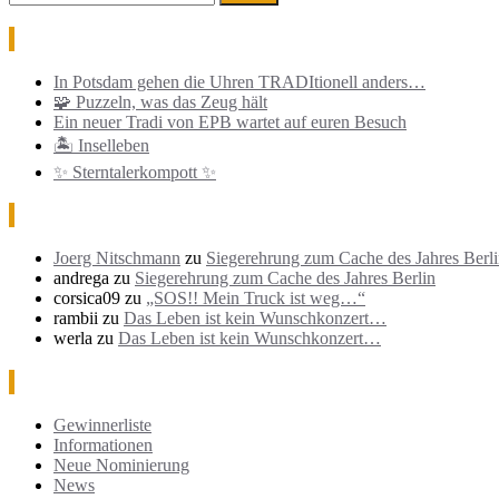
Neueste Beiträge
In Potsdam gehen die Uhren TRADItionell anders…
🧩 Puzzeln, was das Zeug hält
Ein neuer Tradi von EPB wartet auf euren Besuch
🏝️ Inselleben
✨ Sterntalerkompott ✨
Neueste Kommentare
Joerg Nitschmann
zu
Siegerehrung zum Cache des Jahres Berl
andrega
zu
Siegerehrung zum Cache des Jahres Berlin
corsica09
zu
„SOS!! Mein Truck ist weg…“
rambii
zu
Das Leben ist kein Wunschkonzert…
werla
zu
Das Leben ist kein Wunschkonzert…
Kategorien
Gewinnerliste
Informationen
Neue Nominierung
News