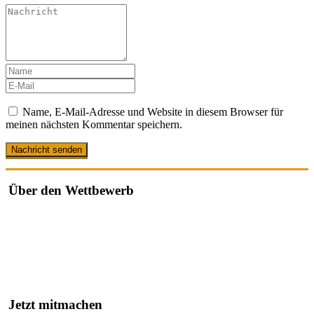
Name, E-Mail-Adresse und Website in diesem Browser für
meinen nächsten Kommentar speichern.
Über den Wettbewerb
Der "Cache des Jahres Berlin" ist ein Wettbewerb, bei dem jährlich
die besten Geocaches in und um Berlin ausgezeichnet werden.
Der Wettbewerb würdigt besonders kreative, gut durchdachte oder
herausfordernde Caches, die von der Community nominiert und
bewertet werden.
Jetzt mitmachen