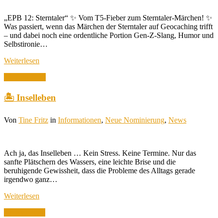
„EPB 12: Sterntaler“ ✨ Vom T5-Fieber zum Sterntaler-Märchen! ✨
Was passiert, wenn das Märchen der Sterntaler auf Geocaching trifft
– und dabei noch eine ordentliche Portion Gen-Z-Slang, Humor und
Selbstironie…
Weiterlesen
22. Juni 2026
🏝️ Inselleben
Von
Tine Fritz
in
Informationen
,
Neue Nominierung
,
News
Ach ja, das Inselleben … Kein Stress. Keine Termine. Nur das
sanfte Plätschern des Wassers, eine leichte Brise und die
beruhigende Gewissheit, dass die Probleme des Alltags gerade
irgendwo ganz…
Weiterlesen
28. Mai 2026