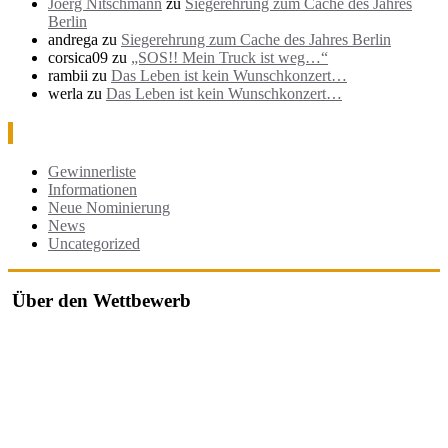
Joerg Nitschmann
zu
Siegerehrung zum Cache des Jahres
Berlin
andrega
zu
Siegerehrung zum Cache des Jahres Berlin
corsica09
zu
„SOS!! Mein Truck ist weg…“
rambii
zu
Das Leben ist kein Wunschkonzert…
werla
zu
Das Leben ist kein Wunschkonzert…
Kategorien
Gewinnerliste
Informationen
Neue Nominierung
News
Uncategorized
Über den Wettbewerb
Der "Cache des Jahres Berlin" ist ein Wettbewerb, bei dem jährlich
die besten Geocaches in und um Berlin ausgezeichnet werden.
Der Wettbewerb würdigt besonders kreative, gut durchdachte oder
herausfordernde Caches, die von der Community nominiert und
bewertet werden.