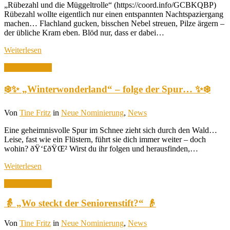
„Rübezahl und die Müggeltrolle“ (https://coord.info/GCBKQBP)
Rübezahl wollte eigentlich nur einen entspannten Nachtspaziergang
machen… Flachland gucken, bisschen Nebel streuen, Pilze ärgern –
der übliche Kram eben. Blöd nur, dass er dabei…
Weiterlesen
24. März 2026
❄️✨ „Winterwonderland“ – folge der Spur… ✨❄️
Von
Tine Fritz
in
Neue Nominierung
,
News
Eine geheimnisvolle Spur im Schnee zieht sich durch den Wald…
Leise, fast wie ein Flüstern, führt sie dich immer weiter – doch
wohin? ðŸ‘£ðŸŒ² Wirst du ihr folgen und herausfinden,…
Weiterlesen
24. März 2026
👵 „Wo steckt der Seniorenstift?“ 👴
Von
Tine Fritz
in
Neue Nominierung
,
News