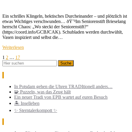
Ein schrilles Klingeln, hektisches Durcheinander – und plötzlich ist
etwas Wichtiges verschwunden… ðŸ˜³Im Seniorenstift Brieselang
herrscht Chaos: „Wo steckt der Seniorenstift?“
(https://coord.info/GCBJCAK). Schubladen werden durchwühlt,
Vasen inspiziert und selbst die…
Weiterlesen
Seitennummerierung
1
2
…
17
der
Beiträge
Neueste Beiträge
In Potsdam gehen die Uhren TRADItionell anders…
🧩 Puzzeln, was das Zeug hält
Ein neuer Tradi von EPB wartet auf euren Besuch
🏝️ Inselleben
✨ Sterntalerkompott ✨
Neueste Kommentare