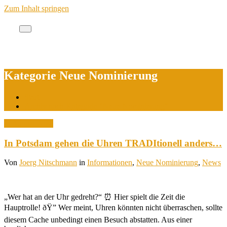
Zum Inhalt springen
Cache des Jahres Berlin
Kategorie Neue Nominierung
Start
Archiv nach Kategorie "Neue Nominierung"
1. August 2026
In Potsdam gehen die Uhren TRADItionell anders…
Von
Joerg Nitschmann
in
Informationen
,
Neue Nominierung
,
News
„Wer hat an der Uhr gedreht?“ ⏰ Hier spielt die Zeit die
Hauptrolle! ðŸ” Wer meint, Uhren könnten nicht überraschen, sollte
diesem Cache unbedingt einen Besuch abstatten. Aus einer