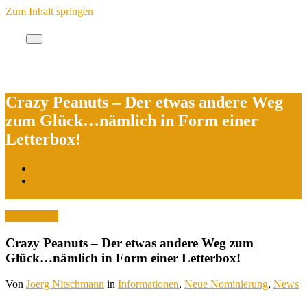
Zum Inhalt springen
Cache des Jahres Berlin
Crazy Peanuts – Der etwas andere Weg
zum Glück…nämlich in Form einer
Letterbox!
Start
Crazy Peanuts – Der etwas andere Weg zum Glück…nämlich
in Form einer Letterbox!
5. Mai 2026
Crazy Peanuts – Der etwas andere Weg zum
Glück…nämlich in Form einer Letterbox!
Von
Joerg Nitschmann
in
Informationen
,
Neue Nominierung
,
News