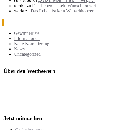
corsica09
zu
„SOS!! Mein Truck ist weg…“
rambii
zu
Das Leben ist kein Wunschkonzert…
werla
zu
Das Leben ist kein Wunschkonzert…
Kategorien
Gewinnerliste
Informationen
Neue Nominierung
News
Uncategorized
Über den Wettbewerb
Der "Cache des Jahres Berlin" ist ein Wettbewerb, bei dem jährlich
die besten Geocaches in und um Berlin ausgezeichnet werden.
Der Wettbewerb würdigt besonders kreative, gut durchdachte oder
herausfordernde Caches, die von der Community nominiert und
bewertet werden.
Jetzt mitmachen
Cache bewerten