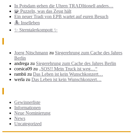
In Potsdam gehen die Uhren TRADItionell anders…
🧩 Puzzeln, was das Zeug hält
Ein neuer Tradi von EPB wartet auf euren Besuch
🏝️ Inselleben
✨ Sterntalerkompott ✨
Neueste Kommentare
Joerg Nitschmann
zu
Siegerehrung zum Cache des Jahres
Berlin
andrega
zu
Siegerehrung zum Cache des Jahres Berlin
corsica09
zu
„SOS!! Mein Truck ist weg…“
rambii
zu
Das Leben ist kein Wunschkonzert…
werla
zu
Das Leben ist kein Wunschkonzert…
Kategorien
Gewinnerliste
Informationen
Neue Nominierung
News
Uncategorized