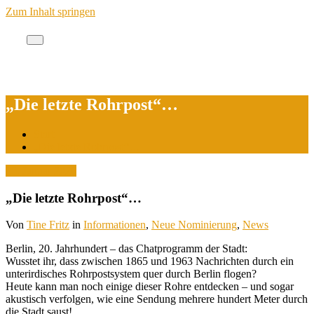
Zum Inhalt springen
Cache des Jahres Berlin
„Die letzte Rohrpost“…
Start
„Die letzte Rohrpost“…
15. Januar 2026
„Die letzte Rohrpost“…
Von
Tine Fritz
in
Informationen
,
Neue Nominierung
,
News
Berlin, 20. Jahrhundert – das Chatprogramm der Stadt:
Wusstet ihr, dass zwischen 1865 und 1963 Nachrichten durch ein
unterirdisches Rohrpostsystem quer durch Berlin flogen?
Heute kann man noch einige dieser Rohre entdecken – und sogar
akustisch verfolgen, wie eine Sendung mehrere hundert Meter durch
die Stadt saust!