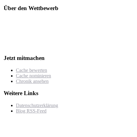
Über den Wettbewerb
Der "Cache des Jahres Berlin" ist ein Wettbewerb, bei dem jährlich
die besten Geocaches in und um Berlin ausgezeichnet werden.
Der Wettbewerb würdigt besonders kreative, gut durchdachte oder
herausfordernde Caches, die von der Community nominiert und
bewertet werden.
Jetzt mitmachen
Cache bewerten
Cache nominieren
Chronik ansehen
Weitere Links
Datenschutzerklärung
Blog RSS-Feed