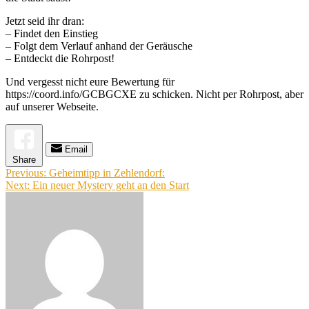
Jetzt seid ihr dran:
– Findet den Einstieg
– Folgt dem Verlauf anhand der Geräusche
– Entdeckt die Rohrpost!
Und vergesst nicht eure Bewertung für
https://coord.info/GCBGCXE zu schicken. Nicht per Rohrpost, aber
auf unserer Webseite.
Email
Share
Beitragsnavigation
Previous:
Geheimtipp in Zehlendorf:
Next:
Ein neuer Mystery geht an den Start