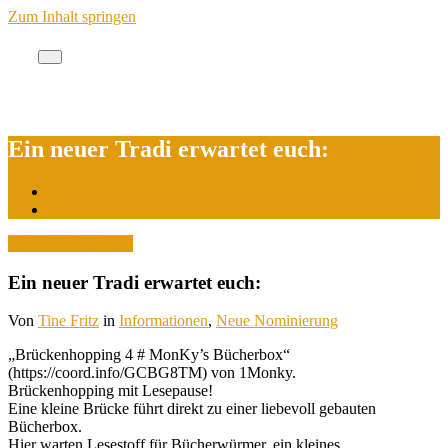
Zum Inhalt springen
Cache des Jahres Berlin
Ein neuer Tradi erwartet euch:
Start
Ein neuer Tradi erwartet euch:
28. Dezember 2025
Ein neuer Tradi erwartet euch:
Von
Tine Fritz
in
Informationen
,
Neue Nominierung
„Brückenhopping 4 # MonKy’s Bücherbox“
(https://coord.info/GCBG8TM) von 1Monky.
Brückenhopping mit Lesepause!
Eine kleine Brücke führt direkt zu einer liebevoll gebauten
Bücherbox.
Hier warten Lesestoff für Bücherwürmer, ein kleines