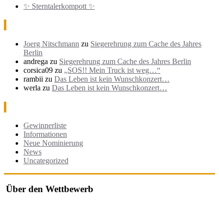
✨ Sterntalerkompott ✨
Neueste Kommentare
Joerg Nitschmann
zu
Siegerehrung zum Cache des Jahres
Berlin
andrega
zu
Siegerehrung zum Cache des Jahres Berlin
corsica09
zu
„SOS!! Mein Truck ist weg…“
rambii
zu
Das Leben ist kein Wunschkonzert…
werla
zu
Das Leben ist kein Wunschkonzert…
Kategorien
Gewinnerliste
Informationen
Neue Nominierung
News
Uncategorized
Über den Wettbewerb
Der "Cache des Jahres Berlin" ist ein Wettbewerb, bei dem jährlich
die besten Geocaches in und um Berlin ausgezeichnet werden.