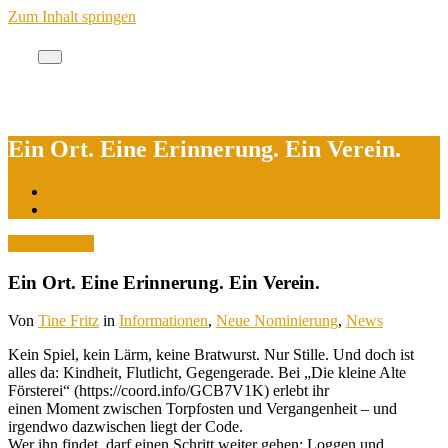
Zum Inhalt springen
Cache des Jahres Berlin
Ein Ort. Eine Erinnerung. Ein Verein.
Start
Ein Ort. Eine Erinnerung. Ein Verein.
22. Juni 2025
Ein Ort. Eine Erinnerung. Ein Verein.
Von
Tine Fritz
in
Informationen
,
Neue Nominierung
,
News
Kein Spiel, kein Lärm, keine Bratwurst. Nur Stille. Und doch ist
alles da: Kindheit, Flutlicht, Gegengerade. Bei „Die kleine Alte
Försterei“ (https://coord.info/GCB7V1K) erlebt ihr
einen Moment zwischen Torpfosten und Vergangenheit – und
irgendwo dazwischen liegt der Code.
Wer ihn findet, darf einen Schritt weiter gehen: Loggen und