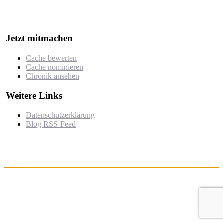
Der Wettbewerb würdigt besonders kreative, gut durchdachte oder
herausfordernde Caches, die von der Community nominiert und
bewertet werden.
Jetzt mitmachen
Cache bewerten
Cache nominieren
Chronik ansehen
Weitere Links
Datenschutzerklärung
Blog RSS-Feed