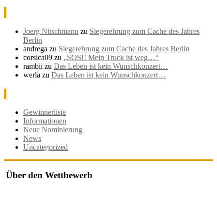
Neueste Kommentare
Joerg Nitschmann
zu
Siegerehrung zum Cache des Jahres
Berlin
andrega
zu
Siegerehrung zum Cache des Jahres Berlin
corsica09
zu
„SOS!! Mein Truck ist weg…“
rambii
zu
Das Leben ist kein Wunschkonzert…
werla
zu
Das Leben ist kein Wunschkonzert…
Kategorien
Gewinnerliste
Informationen
Neue Nominierung
News
Uncategorized
Über den Wettbewerb
Der "Cache des Jahres Berlin" ist ein Wettbewerb, bei dem jährlich
die besten Geocaches in und um Berlin ausgezeichnet werden.