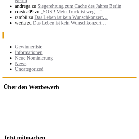
Berlin
andrega
zu
Siegerehrung zum Cache des Jahres Berlin
corsica09
zu
„SOS!! Mein Truck ist weg…“
rambii
zu
Das Leben ist kein Wunschkonzert…
werla
zu
Das Leben ist kein Wunschkonzert…
Kategorien
Gewinnerliste
Informationen
Neue Nominierung
News
Uncategorized
Über den Wettbewerb
Der "Cache des Jahres Berlin" ist ein Wettbewerb, bei dem jährlich
die besten Geocaches in und um Berlin ausgezeichnet werden.
Der Wettbewerb würdigt besonders kreative, gut durchdachte oder
herausfordernde Caches, die von der Community nominiert und
bewertet werden.
Jetzt mitmachen