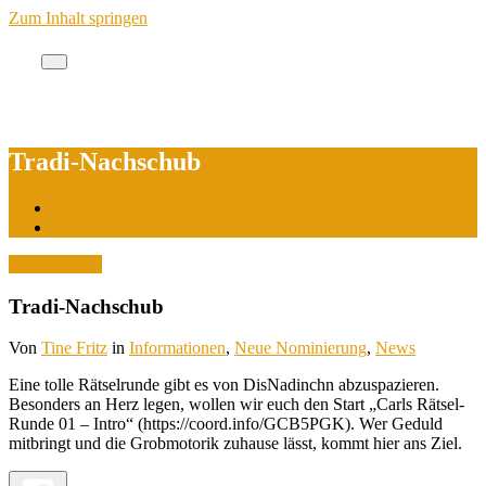
Zum Inhalt springen
Cache des Jahres Berlin
Tradi-Nachschub
Start
Tradi-Nachschub
10. Juni 2025
Tradi-Nachschub
Von
Tine Fritz
in
Informationen
,
Neue Nominierung
,
News
Eine tolle Rätselrunde gibt es von DisNadinchn abzuspazieren.
Besonders an Herz legen, wollen wir euch den Start „Carls Rätsel-
Runde 01 – Intro“ (https://coord.info/GCB5PGK). Wer Geduld
mitbringt und die Grobmotorik zuhause lässt, kommt hier ans Ziel.