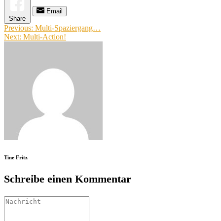
Email
Share
Beitragsnavigation
Previous:
Multi-Spaziergang…
Next:
Multi-Action!
Tine Fritz
Schreibe einen Kommentar