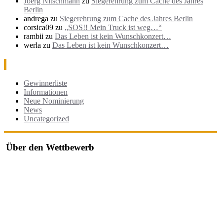
Joerg Nitschmann
zu
Siegerehrung zum Cache des Jahres
Berlin
andrega
zu
Siegerehrung zum Cache des Jahres Berlin
corsica09
zu
„SOS!! Mein Truck ist weg…“
rambii
zu
Das Leben ist kein Wunschkonzert…
werla
zu
Das Leben ist kein Wunschkonzert…
Kategorien
Gewinnerliste
Informationen
Neue Nominierung
News
Uncategorized
Über den Wettbewerb
Der "Cache des Jahres Berlin" ist ein Wettbewerb, bei dem jährlich
die besten Geocaches in und um Berlin ausgezeichnet werden.
Der Wettbewerb würdigt besonders kreative, gut durchdachte oder
herausfordernde Caches, die von der Community nominiert und
bewertet werden.