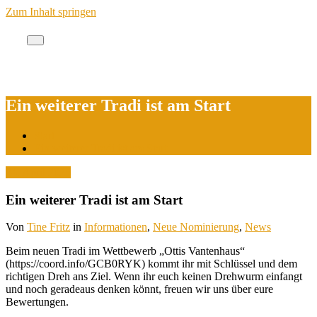
Zum Inhalt springen
Cache des Jahres Berlin
Ein weiterer Tradi ist am Start
Start
Ein weiterer Tradi ist am Start
24. April 2025
Ein weiterer Tradi ist am Start
Von
Tine Fritz
in
Informationen
,
Neue Nominierung
,
News
Beim neuen Tradi im Wettbewerb „Ottis Vantenhaus“
(https://coord.info/GCB0RYK) kommt ihr mit Schlüssel und dem
richtigen Dreh ans Ziel. Wenn ihr euch keinen Drehwurm einfangt
und noch geradeaus denken könnt, freuen wir uns über eure
Bewertungen.