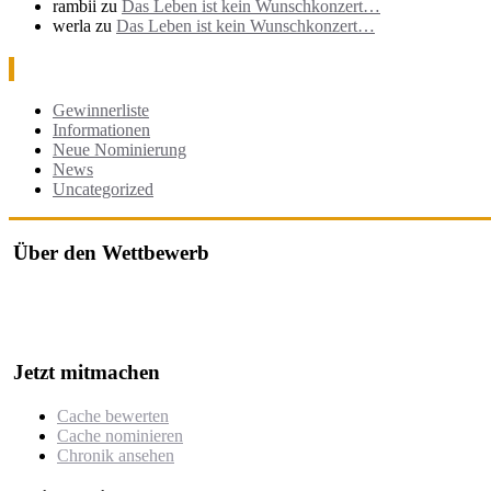
rambii
zu
Das Leben ist kein Wunschkonzert…
werla
zu
Das Leben ist kein Wunschkonzert…
Kategorien
Gewinnerliste
Informationen
Neue Nominierung
News
Uncategorized
Über den Wettbewerb
Der "Cache des Jahres Berlin" ist ein Wettbewerb, bei dem jährlich
Der Wettbewerb würdigt besonders kreative, gut durchdachte oder h
Jetzt mitmachen
Cache bewerten
Cache nominieren
Chronik ansehen