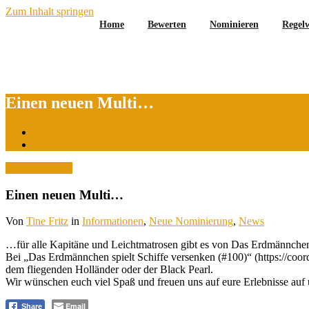
Zum Inhalt springen
Home
Bewerten
Nominieren
Regel
Einen neuen Multi…
Start
Einen neuen Multi…
6. August 2024
Einen neuen Multi…
Von
Tine Fritz
in
Informationen
,
Neue Nominierung
,
News
…für alle Kapitäne und Leichtmatrosen gibt es von Das Erdmännche
Bei „Das Erdmännchen spielt Schiffe versenken (#100)“ (https://co
dem fliegenden Holländer oder der Black Pearl.
Wir wünschen euch viel Spaß und freuen uns auf eure Erlebnisse auf 
Email
Share