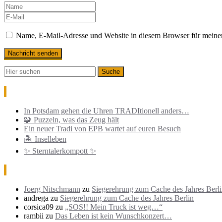
Name, E-Mail-Adresse und Website in diesem Browser für meine
Neueste Beiträge
In Potsdam gehen die Uhren TRADItionell anders…
🧩 Puzzeln, was das Zeug hält
Ein neuer Tradi von EPB wartet auf euren Besuch
🏝️ Inselleben
✨ Sterntalerkompott ✨
Neueste Kommentare
Joerg Nitschmann
zu
Siegerehrung zum Cache des Jahres Berl
andrega
zu
Siegerehrung zum Cache des Jahres Berlin
corsica09
zu
„SOS!! Mein Truck ist weg…“
rambii
zu
Das Leben ist kein Wunschkonzert…