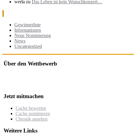
werla
zu
Das Leben ist kein Wunschkonzert…
Kategorien
Gewinnerliste
Informationen
Neue Nominierung
News
Uncategorized
Über den Wettbewerb
Der "Cache des Jahres Berlin" ist ein Wettbewerb, bei dem jährlich
Der Wettbewerb würdigt besonders kreative, gut durchdachte oder h
Jetzt mitmachen
Cache bewerten
Cache nominieren
Chronik ansehen
Weitere Links