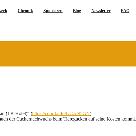
werk
Chronik
Sponsoren
Blog
Newsletter
FAQ
in (TB-Hotel)“ (
https://coord.info/GCAN5GN
).
er auch der Cachernachwuchs beim Tieregucken auf seine Kosten kommt