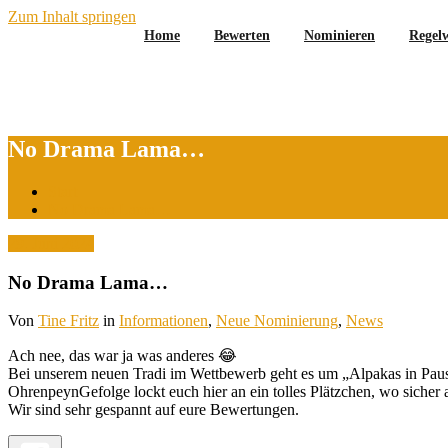
Zum Inhalt springen
Home
Bewerten
Nominieren
Regel
No Drama Lama…
Start
No Drama Lama…
29. Juni 2024
No Drama Lama…
Von
Tine Fritz
in
Informationen
,
Neue Nominierung
,
News
Ach nee, das war ja was anderes 😂
Bei unserem neuen Tradi im Wettbewerb geht es um „Alpakas in Paus
OhrenpeynGefolge lockt euch hier an ein tolles Plätzchen, wo sich
Wir sind sehr gespannt auf eure Bewertungen.