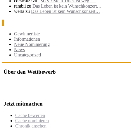
corsica09
zu
„SOS!! Mein Truck ist weg…“
rambii
zu
Das Leben ist kein Wunschkonzert…
werla
zu
Das Leben ist kein Wunschkonzert…
Kategorien
Gewinnerliste
Informationen
Neue Nominierung
News
Uncategorized
Über den Wettbewerb
Der "Cache des Jahres Berlin" ist ein Wettbewerb, bei dem jährlich
Der Wettbewerb würdigt besonders kreative, gut durchdachte oder h
Jetzt mitmachen
Cache bewerten
Cache nominieren
Chronik ansehen