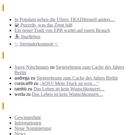
Neueste Beiträge
In Potsdam gehen die Uhren TRADItionell anders…
🧩 Puzzeln, was das Zeug hält
Ein neuer Tradi von EPB wartet auf euren Besuch
🏝️ Inselleben
✨ Sterntalerkompott ✨
Neueste Kommentare
Joerg Nitschmann
zu
Siegerehrung zum Cache des Jahres
Berlin
andrega
zu
Siegerehrung zum Cache des Jahres Berlin
corsica09
zu
„SOS!! Mein Truck ist weg…“
rambii
zu
Das Leben ist kein Wunschkonzert…
werla
zu
Das Leben ist kein Wunschkonzert…
Kategorien
Gewinnerliste
Informationen
Neue Nominierung
News