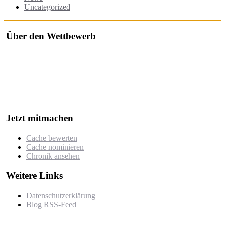
Uncategorized
Über den Wettbewerb
Der "Cache des Jahres Berlin" ist ein Wettbewerb, bei dem jährlich
die besten Geocaches in und um Berlin ausgezeichnet werden.
Der Wettbewerb würdigt besonders kreative, gut durchdachte oder
herausfordernde Caches, die von der Community nominiert und
bewertet werden.
Jetzt mitmachen
Cache bewerten
Cache nominieren
Chronik ansehen
Weitere Links
Datenschutzerklärung
Blog RSS-Feed