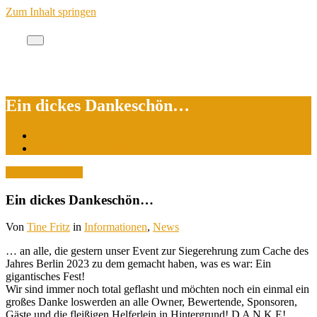
Zum Inhalt springen
Cache des Jahres Berlin
Ein dickes Dankeschön…
Start
Ein dickes Dankeschön…
18. Februar 2024
Ein dickes Dankeschön…
Von
Tine Fritz
in
Informationen
,
News
… an alle, die gestern unser Event zur Siegerehrung zum Cache des
Jahres Berlin 2023 zu dem gemacht haben, was es war: Ein
gigantisches Fest!
Wir sind immer noch total geflasht und möchten noch ein einmal ein
großes Danke loswerden an alle Owner, Bewertende, Sponsoren,
Gäste und die fleißigen Helferlein in Hintergrund! D A N K E!