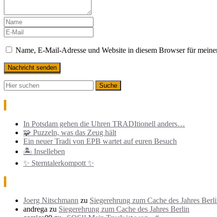
Name, E-Mail-Adresse und Website in diesem Browser für meine
Neueste Beiträge
In Potsdam gehen die Uhren TRADItionell anders…
🧩 Puzzeln, was das Zeug hält
Ein neuer Tradi von EPB wartet auf euren Besuch
🏝️ Inselleben
✨ Sterntalerkompott ✨
Neueste Kommentare
Joerg Nitschmann
zu
Siegerehrung zum Cache des Jahres Berl
andrega
zu
Siegerehrung zum Cache des Jahres Berlin