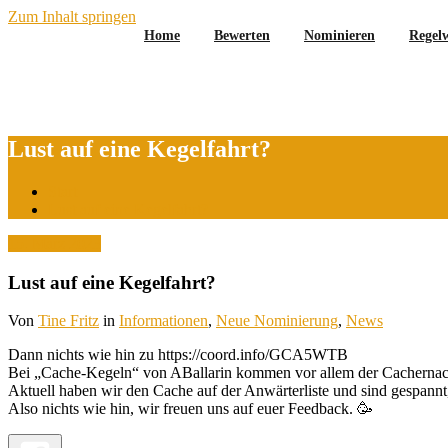
Zum Inhalt springen
Home
Bewerten
Nominieren
Regel
Lust auf eine Kegelfahrt?
Start
Lust auf eine Kegelfahrt?
15. März 2023
Lust auf eine Kegelfahrt?
Von
Tine Fritz
in
Informationen
,
Neue Nominierung
,
News
Dann nichts wie hin zu https://coord.info/GCA5WTB
Bei „Cache-Kegeln“ von ABallarin kommen vor allem der Cachernac
Aktuell haben wir den Cache auf der Anwärterliste und sind gespannt, 
Also nichts wie hin, wir freuen uns auf euer Feedback. 🥳