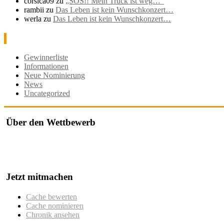
corsica09
zu
„SOS!! Mein Truck ist weg…“
rambii
zu
Das Leben ist kein Wunschkonzert…
werla
zu
Das Leben ist kein Wunschkonzert…
Kategorien
Gewinnerliste
Informationen
Neue Nominierung
News
Uncategorized
Über den Wettbewerb
Der "Cache des Jahres Berlin" ist ein Wettbewerb, bei dem jährlich
Der Wettbewerb würdigt besonders kreative, gut durchdachte oder h
Jetzt mitmachen
Cache bewerten
Cache nominieren
Chronik ansehen