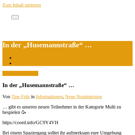
Zum Inhalt springen
Cache des Jahres Berlin
In der „Husemannstraße“ …
Start
In der „Husemannstraße“ …
8. September 2022
In der „Husemannstraße“ …
Von
Tine Fritz
in
Informationen
,
Neue Nominierung
… gibt es unseren neuen Teilnehmer in der Kategorie Multi zu
bespielen 🥳
https://coord.info/GC9Y4VH
Bei einem Spaziergang solltet ihr aufmerksam eure Umgebung