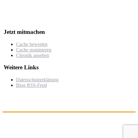
Der Wettbewerb würdigt besonders kreative, gut durchdachte oder
herausfordernde Caches, die von der Community nominiert und
bewertet werden.
Jetzt mitmachen
Cache bewerten
Cache nominieren
Chronik ansehen
Weitere Links
Datenschutzerklärung
Blog RSS-Feed