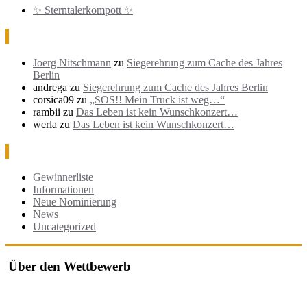
✨ Sterntalerkompott ✨
Neueste Kommentare
Joerg Nitschmann
zu
Siegerehrung zum Cache des Jahres
Berlin
andrega
zu
Siegerehrung zum Cache des Jahres Berlin
corsica09
zu
„SOS!! Mein Truck ist weg…“
rambii
zu
Das Leben ist kein Wunschkonzert…
werla
zu
Das Leben ist kein Wunschkonzert…
Kategorien
Gewinnerliste
Informationen
Neue Nominierung
News
Uncategorized
Über den Wettbewerb
Der "Cache des Jahres Berlin" ist ein Wettbewerb, bei dem jährlich
die besten Geocaches in und um Berlin ausgezeichnet werden.