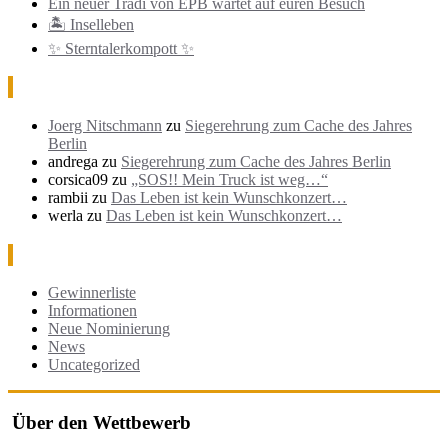
Ein neuer Tradi von EPB wartet auf euren Besuch
🏝️ Inselleben
✨ Sterntalerkompott ✨
Neueste Kommentare
Joerg Nitschmann
zu
Siegerehrung zum Cache des Jahres
Berlin
andrega
zu
Siegerehrung zum Cache des Jahres Berlin
corsica09
zu
„SOS!! Mein Truck ist weg…“
rambii
zu
Das Leben ist kein Wunschkonzert…
werla
zu
Das Leben ist kein Wunschkonzert…
Kategorien
Gewinnerliste
Informationen
Neue Nominierung
News
Uncategorized
Über den Wettbewerb