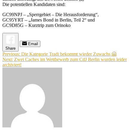
Die potentiellen Kandidaten sind:
GC99NPJ – „Sperrgebiet – Die Herausforderung“,
GC95YRT – „James Bond in Berlin, Teil 2“ und
GC9D85G – Kurztrip zum Orinoko
Email
Share
Beitragsnavigation
Previous:
Die Kategorie Tradi bekommt wieder Zuwachs 🤗
Next:
Zwei Caches im Wettbewerb zum CdJ Berlin wurden leider
archiviert!