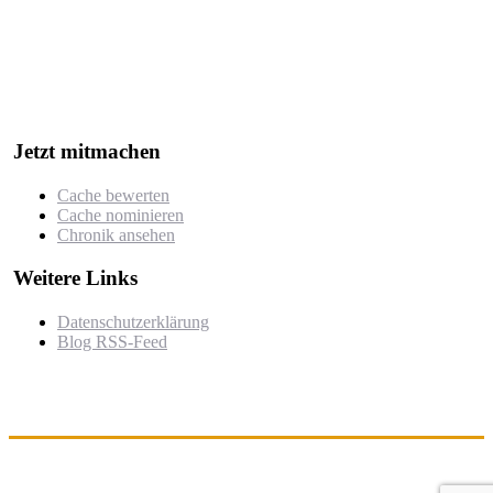
Der "Cache des Jahres Berlin" ist ein Wettbewerb, bei dem jährlich
die besten Geocaches in und um Berlin ausgezeichnet werden.
Der Wettbewerb würdigt besonders kreative, gut durchdachte oder
herausfordernde Caches, die von der Community nominiert und
bewertet werden.
Jetzt mitmachen
Cache bewerten
Cache nominieren
Chronik ansehen
Weitere Links
Datenschutzerklärung
Blog RSS-Feed