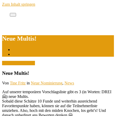
Zum Inhalt springen
Cache des Jahres Berlin
Neue Multis!
Start
Neue Multis!
18. September 2021
Neue Multis!
Von
Tine Fritz
in
Neue Nominierung
,
News
Auf unserer temporären Vorschlagsliste gibt es 3 (in Worten: DREI
🤗) neue Multis.
Sobald diese Schätze 10 Funde und weiterhin ausreichend
Favoritenpunkte haben, können sie auf die Teilnehmerliste
umziehen. Also, hoch mit den müden Knochen, los geht’s! Und
danach unbedingt ans Bewerten denken 🤗