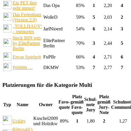
Ein PET-ling
Das Opa
85%
1
2,20
4
geht immer!
Das Ferienhaus
WolleD
59%
5
2,03
2
(Version 2.0)
„TOLLHAUS“
JarlNioerd
54%
6
2,14
3
– memories
Steck IHN rein
ElitePartner
by ElitePartner
70%
3
2,44
5
Berlin
Berlin
Etwas Spielzeit
FuPBr
66%
4
2,71
6
Pööhhh …
DKMW
53%
7
2,77
7
Platzierungen für die Kategorie Multi
Platz
Platz
Schul-
Favo-
gemäß
gemäß
Schulnot
Typ
Name
Owner
note
quote
Favo-
Jury-
Communi
Jury
quote
Note
Kuschel2009
Uckley
89%
1
1,80
2
1,27
und Holzikw
Rübezahl’s