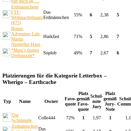
ruft mich an….
Erdmännchens
FTF-
Das
55%
6
2,38
5
Weihnachtsbaum
Erdmännchen
(#75)
Bonus
Adventure Lab:
Harkfast
71%
5
2,86
7
Martin
Niemöller Haus
*Mara’s buntes
Soplob
49%
7
2,67
6
Drehpuzzle*
Platzierungen für die Kategorie Letterbox –
Wherigo – Earthcache
Platz
Platz
Schul-
Favo-
gemäß
gemäß
Schul
Typ
Name
Owner
note
quote
Favo-
Jury-
Commu
Jury
quote
Note
Die
Colle444
72%
1
1,97
1
1,
Schlümpfe
Erdmännchen
Das