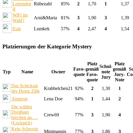
Legenden
Rübezahl
85%
2
1,70
1
1,37
II
WiFi im
Arni&Maria
81%
3
1,90
3
1,39
Wald?
Eule
Lumkek
57%
4
2,47
4
1,54
Platzierungen der Kategorie Mystery
Platz
Platz
Schul-
Favo-
gemäß
gemäß
S
Typ
Name
Owner
note
quote
Favo-
Jury-
Co
Jury
quote
Note
Das Schicksal
Krabbelchen21
92%
2
1,30
1
des Heinz Zille
Amnesie
Lena Doe
94%
1
1,44
2
Die wilden
Dreißiger
Crew69
77%
3
1,90
4
brechen an….
(Lockpick)
Kein Schwein
Minimannis
77%
3
1,86
3