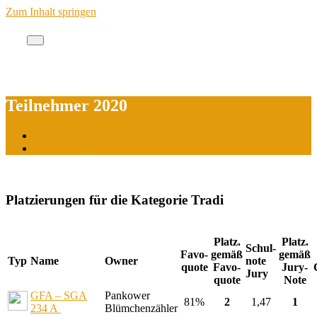
Zum Inhalt springen
Cache des Jahres Berlin
Teilnehmer 2020
Start
Teilnehmer 2020
Platzierungen für die Kategorie Tradi
Platz.
Platz.
Schul-
Favo-
gemäß
gemäß
Typ
Name
Owner
note
quote
Favo-
Jury-
Jury
quote
Note
GFA – SGA
Pankower
81%
2
1,47
1
234 A
Blümchenzähler